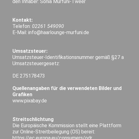
den Inhaber: Sonia Murfuni-Tweer
Kontakt:
Telefon:
02261 549090
E-Mail: info@haarlounge-murfuni.de
Umsatzsteuer:
Umsatzsteuer-Identifikationsnummer gemäß §27 a
Umsatzsteuergesetz:
DE 275178473
Quellenangaben für die verwendeten Bilder und
Grafiken
www.pixabay.de
Streitschlichtung
Die Europäische Kommission stellt eine Plattform
zur Online-Streitbeilegung (OS) bereit:
https://ec.europa.eu/consumers/odr